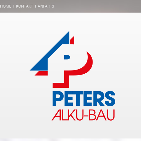
HOME
Ι
KONTAKT
Ι
ANFAHRT